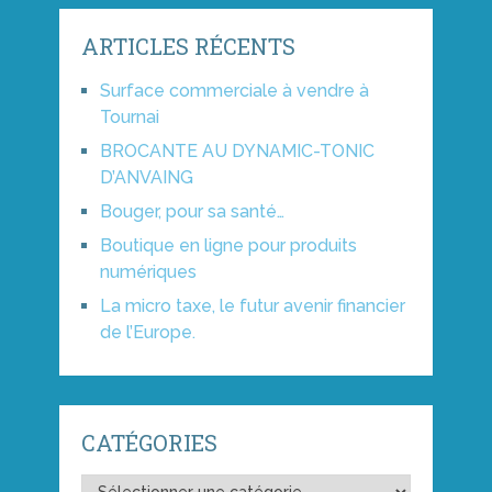
ARTICLES RÉCENTS
Surface commerciale à vendre à
Tournai
BROCANTE AU DYNAMIC-TONIC
D’ANVAING
Bouger, pour sa santé…
Boutique en ligne pour produits
numériques
La micro taxe, le futur avenir financier
de l’Europe.
CATÉGORIES