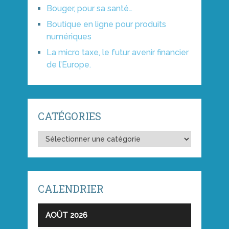
Bouger, pour sa santé…
Boutique en ligne pour produits
numériques
La micro taxe, le futur avenir financier
de l’Europe.
CATÉGORIES
CALENDRIER
AOÛT 2026