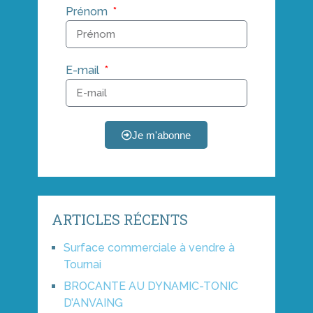
Prénom
E-mail
Je m'abonne
ARTICLES RÉCENTS
Surface commerciale à vendre à
Tournai
BROCANTE AU DYNAMIC-TONIC
D’ANVAING